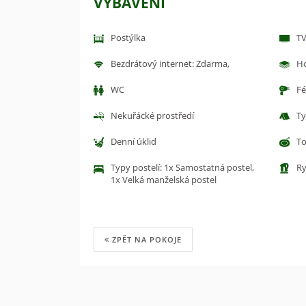
VYBAVENÍ
Postýlka
TV
Bezdrátový internet: Zdarma,
Ho
WC
Fé
Nekuřácké prostředí
Ty
Denní úklid
To
Typy postelí: 1x Samostatná postel,
Ry
1x Velká manželská postel
ZPĚT NA POKOJE