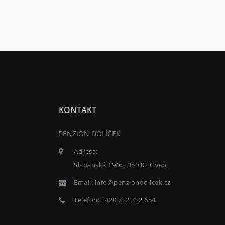
KONTAKT
PENZION DOLÍČEK
Adresa:
Slapanská 19/6 , 350 02 Cheb
Email:
info@penziondolicek.cz
Telefon:
+420 722 722 654