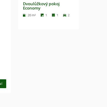
Dvoulůžkový pokoj
Economy
20 m²
1
1
2
NÍ