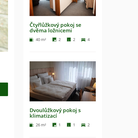
Čtyřlůžkový pokoj se
dvěma ložnicemi
40 m²
2
2
4
Dvoulůžkový pokoj s
klimatizací
26 m²
1
1
2