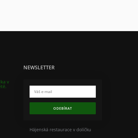
NEWSLETTER
dka v
ětě.
ODEBÍRAT
Hájenská restaurace v dolíčku