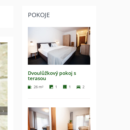
POKOJE
Next
Dvoulůžkový pokoj s
terasou
26 m²
1
1
2