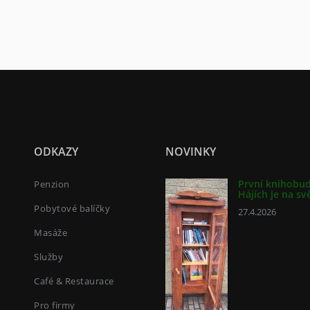
ODKAZY
NOVINKY
První knihobu
Penzion
Hájích je na sv
Pobytové balíčky
27.4.2026
Masáže
Služby
Café & Restaurace
Pro firmy