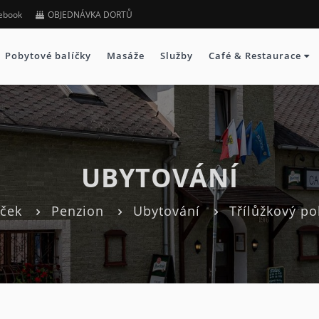
ebook
OBJEDNÁVKA DORTŮ
Pobytové balíčky
Masáže
Služby
Café & Restaurace
UBYTOVÁNÍ
íček
Penzion
Ubytování
Třílůžkový po