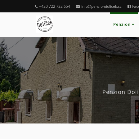
+420 722 722 654
info@penziondolicek.cz
Fac
Penzion
Penzion Dol