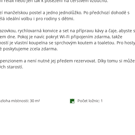
rní relax nebo jen tak k posezení na čerstvém vzduchu.
ízí manželskou postel a jedno jednolůžko. Po předchozí dohodě s
ělá ideální volbu i pro rodiny s dětmi.
azovkou, rychlovarná konvice a set na přípravu kávy a čaje, abyste s
em dne. Pokoj je navíc pokryt Wi-Fi připojením zdarma, takže
ostí je vlastní koupelna se sprchovým koutem a toaletou. Pro host
eré poskytujeme zcela zdarma.
d penzionem a není nutné jej předem rezervovat. Díky tomu si může
ch starostí.
zloha místnosti: 30 m²
Počet ložnic: 1