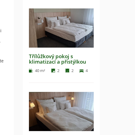
i
y
Třílůžkový pokoj s
te
klimatizací a přistýlkou
40 m²
2
2
4