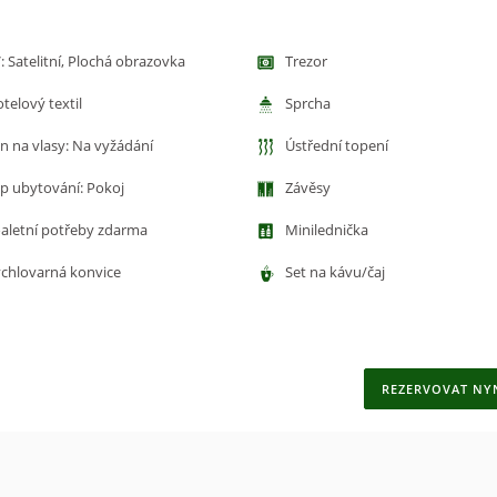
: Satelitní, Plochá obrazovka
Trezor
telový textil
Sprcha
n na vlasy: Na vyžádání
Ústřední topení
p ubytování: Pokoj
Závěsy
aletní potřeby zdarma
Minilednička
chlovarná konvice
Set na kávu/čaj
REZERVOVAT NY