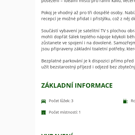
posezení – ideální místo pro ranní kávu, veče
Pokoj je vhodný až pro tři dospělé osoby. Nab
recepcí je možné přidat i přistýlku, což z něj d
Součástí vybavení je satelitní TV s plochou obr
mohli dopřát šálek teplého nápoje kdykoli běh
zůstanete ve spojení i na dovolené. Samozřejm
jsou připraveny základní toaletní potřeby, kt
Bezplatné parkování je k dispozici přímo pře
užít bezstarostný příjezd i odjezd bez zbytečný
ZÁKLADNÍ INFORMACE
Počet lůžek: 3
Ro
Počet místností: 1