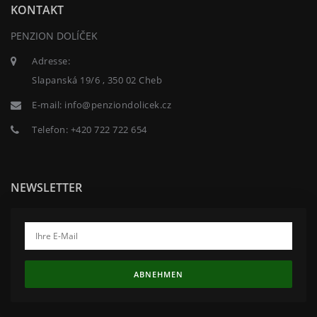
KONTAKT
PENZION DOLÍČEK
Adresse:
Slapanská 19/6 , 350 02 Cheb
E-mail:
info@penziondolicek.cz
Telefon:
+420 722 722 654
NEWSLETTER
ABNEHMEN