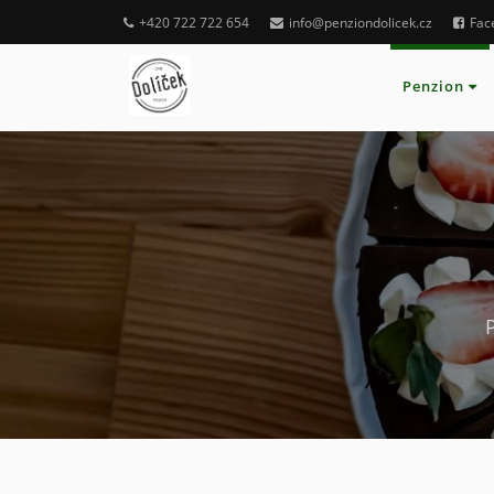
+420 722 722 654
info@penziondolicek.cz
Fac
Penzion