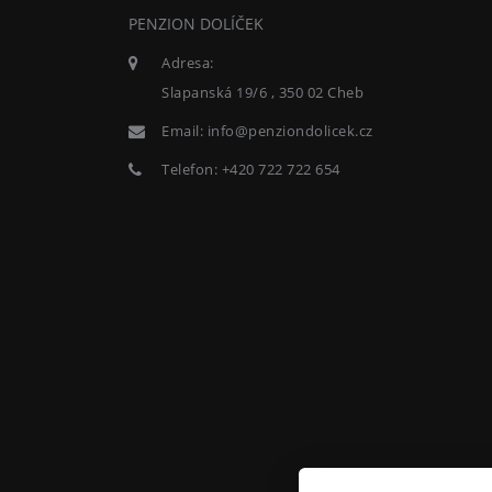
PENZION DOLÍČEK
Adresa:
Slapanská 19/6 , 350 02 Cheb
Email:
info@penziondolicek.cz
Telefon:
+420 722 722 654