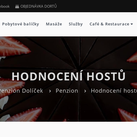
ebook
OBJEDNÁVKA DORTŮ
Pobytové balíčky
Masáže
Služby
Café & Restaurace
HODNOCENÍ HOSTŮ
Penzion Dolíček
Penzion
Hodnocení host