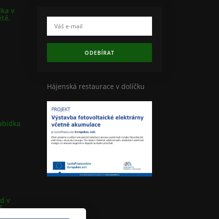
dka v
ětě.
ODEBÍRAT
Hájenská restaurace v dolíčku
abídka
d v
5.