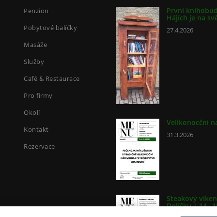
První knihobu
Penzion
Hájích je na sv
Pobytové balíčky
27.4.2026
Masáže
Služby
Café & Restaurace
Pro firmy
Okolí
Velikonocční n
Kontakt
31.3.2026
Rezervace
Steakový víken
Dolíčku | 14.–1
března 2026